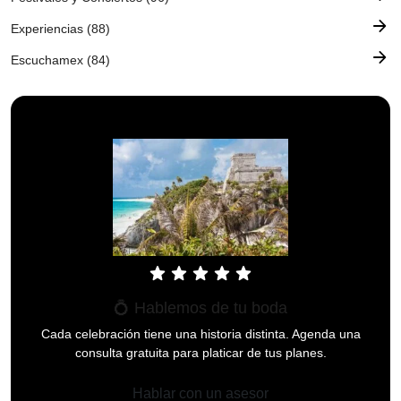
arrow_forward
Experiencias (88)
arrow_forward
Escuchamex (84)
star
star
star
star
star
💍 Hablemos de tu boda
Cada celebración tiene una historia distinta. Agenda una
consulta gratuita para platicar de tus planes.
Hablar con un asesor