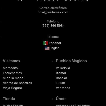
Correo electrónico
hola@visitamex.com
Teléfono
(999) 366 5984
Idioma:
Español
Inglés
Visitamex
Pueblos Mágicos
Mercadito
Valladolid
EscuchaMex
Izamal
M en la moda
Bacalar
Acerca de nosotros
Tulum
Viaja Seguro
Ver todos
Tienda
Únete
Iniciar Sesión
Aparecer en Visitamex