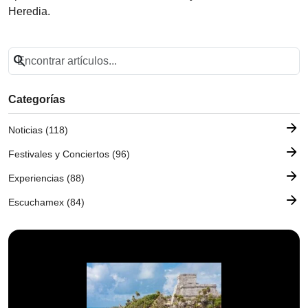
Heredia.
search
Categorías
arrow_forward
Noticias (118)
arrow_forward
Festivales y Conciertos (96)
arrow_forward
Experiencias (88)
arrow_forward
Escuchamex (84)