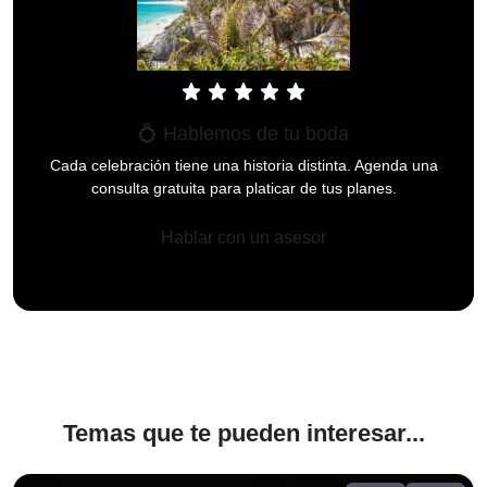
star
star
star
star
star
💍 Hablemos de tu boda
Cada celebración tiene una historia distinta. Agenda una
consulta gratuita para platicar de tus planes.
Hablar con un asesor
Temas que te pueden interesar...