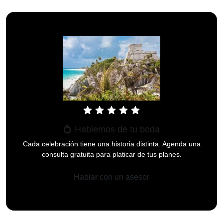
star
star
star
star
star
💍 Hablemos de tu boda
Cada celebración tiene una historia distinta. Agenda una
consulta gratuita para platicar de tus planes.
Hablar con un asesor