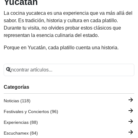
Yucatán
La cocina yucateca es una experiencia que va más allá del
sabor. Es tradición, historia y cultura en cada platillo.
Durante tu visita, no olvides probar estos clásicos que
representan la esencia culinaria del estado.
Porque en Yucatán, cada platillo cuenta una historia.
search
Categorías
arrow_forward
Noticias (118)
arrow_forward
Festivales y Conciertos (96)
arrow_forward
Experiencias (88)
arrow_forward
Escuchamex (84)