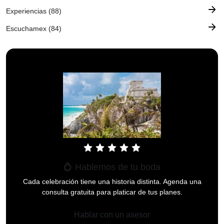
arrow_forward
Experiencias (88)
arrow_forward
Escuchamex (84)
star
star
star
star
star
💍 Hablemos de tu boda
Cada celebración tiene una historia distinta. Agenda una
consulta gratuita para platicar de tus planes.
Hablar con un asesor