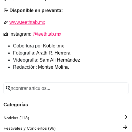
🎯
Disponible en preventa:
🌿
www.teethtab.mx
📸 Instagram:
@teethtab.mx
Cobertura por
Kobler.mx
Fotografía:
Arath R. Herrera
Videografía:
Sam Ali Hernández
Redacción:
Montse Molina
search
Categorías
arrow_forward
Noticias (118)
arrow_forward
Festivales y Conciertos (96)