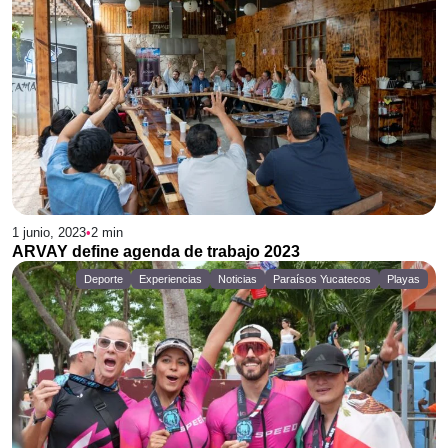
1 junio, 2023
•
2
min
ARVAY define agenda de trabajo 2023
Deporte
Experiencias
Noticias
Paraísos Yucatecos
Playas