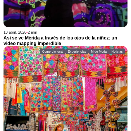
13 abril, 2026
•
2
min
Así se ve Mérida a través de los ojos de la niñez: un
video mapping imperdible
Comercio local
Experiencias
M de Moda
Noticias