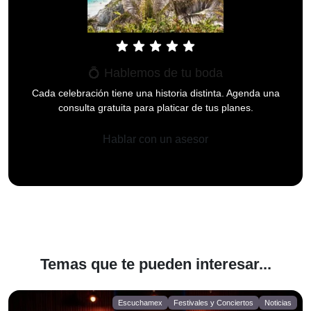
star
star
star
star
star
💍 Hablemos de tu boda
Cada celebración tiene una historia distinta. Agenda una
consulta gratuita para platicar de tus planes.
Hablar con un asesor
Temas que te pueden interesar...
Escuchamex
Festivales y Conciertos
Noticias