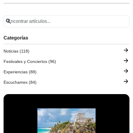
search
Categorías
arrow_forward
Noticias (118)
arrow_forward
Festivales y Conciertos (96)
arrow_forward
Experiencias (88)
arrow_forward
Escuchamex (84)