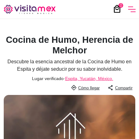
0
local_mall
Cocina de Humo, Herencia de
Melchor
Descubre la esencia ancestral de la Cocina de Humo en
Espita y déjate seducir por su sabor inolvidable.
Lugar verificado
·
Espita, Yucatán, México.
directions
share
Cómo llegar
Compartir