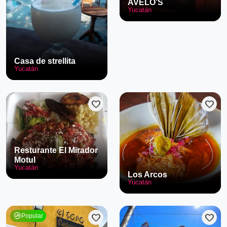
AVELO’S
Yucatán
Casa de strellita
Yucatán
favorite
favorite
Resturante El Mirador
Motul
Yucatán
Los Arcos
Yucatán
whatshot
favorite
favorite
Popular