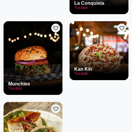
La Conquista
Yucatán
favorite
favorite
Kan Kín
Yucatán
Munchies
Yucatán
favorite