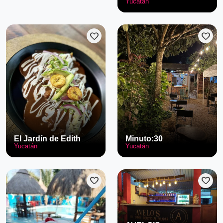
Yucatán
favorite
favorite
El Jardín de Edith
Minuto:30
Yucatán
Yucatán
favorite
favorite