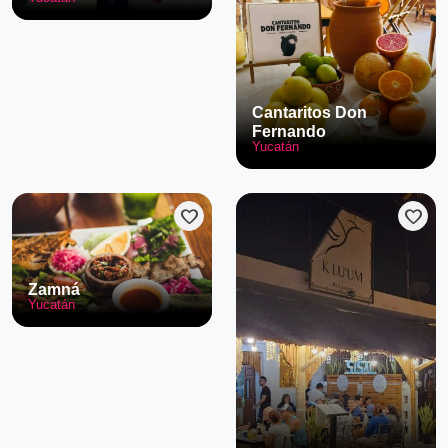
Cantaritos Don
Fernando
Yucatán
favorite
favorite
Zamná
Yucatán