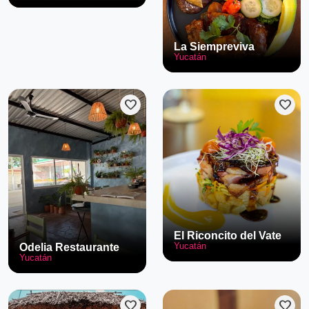
La Siempreviva
Yucatán
favorite
favorite
El Riconcito del Vate
Yucatán
Odelia Restaurante
Yucatán
favorite
favorite