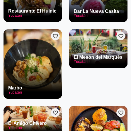
Restaurante El Huinic
Bar La Nueva Casita
Yucatán
Yucatán
favorite
favorite
El Mesón del Marqués
Yucatán
Marbo
Yucatán
favorite
favorite
El Amigo Chivero
Yucatán