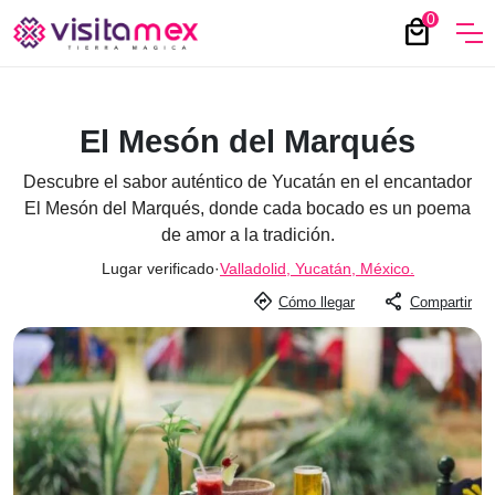
0
local_mall
El Mesón del Marqués
Descubre el sabor auténtico de Yucatán en el encantador
El Mesón del Marqués, donde cada bocado es un poema
de amor a la tradición.
Lugar verificado
·
Valladolid, Yucatán, México.
directions
share
Cómo llegar
Compartir