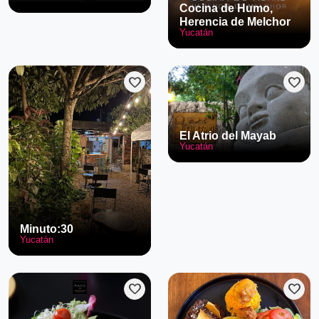
Cocina de Humo,
Herencia de Melchor
Yucatán
favorite
favorite
El Atrio del Mayab
Yucatán
Minuto:30
Yucatán
favorite
favorite