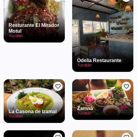
Resturante El Mirador
Motul
Yucatán
Odelia Restaurante
Yucatán
favorite
favorite
Zamná
La Casona de Izamal
Yucatán
Yucatán