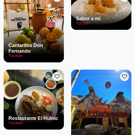
Sabor a mí
Yucatán
Cantaritos Don
Fernando
Yucatán
favorite
favorite
Restaurante El Huinic
Yucatán