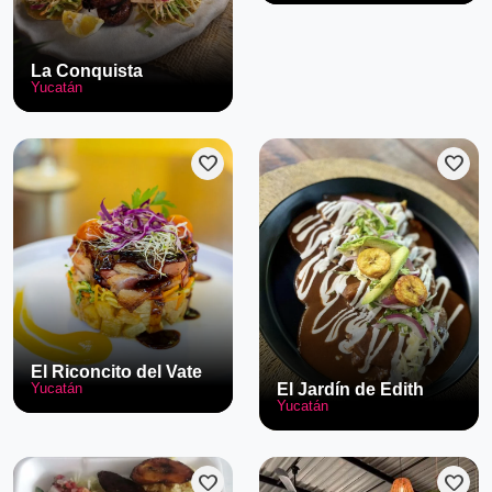
La Conquista
Yucatán
favorite
favorite
El Riconcito del Vate
Yucatán
El Jardín de Edith
Yucatán
favorite
favorite