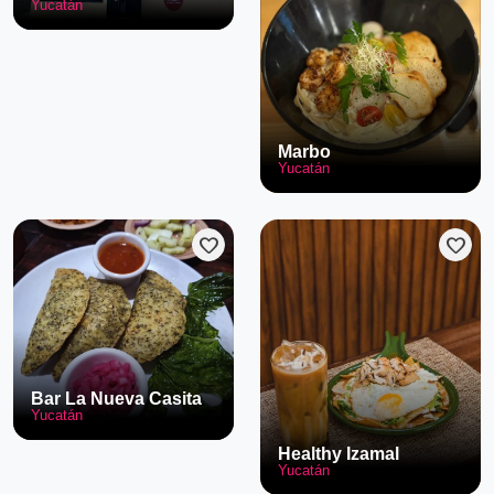
Yucatán
Marbo
Yucatán
favorite
favorite
Bar La Nueva Casita
Yucatán
Healthy Izamal
Yucatán