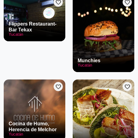
favorite
favorite
Flippers Restaurant-
Bar Tekax
Yucatán
Munchies
Yucatán
favorite
favorite
Cocina de Humo,
Herencia de Melchor
Yucatán