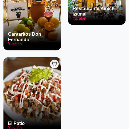
Restaurante Kinich
Izamal
Yucatán
Cantaritos Don
Fernando
Yucatán
favorite
El Patio
Yucatán