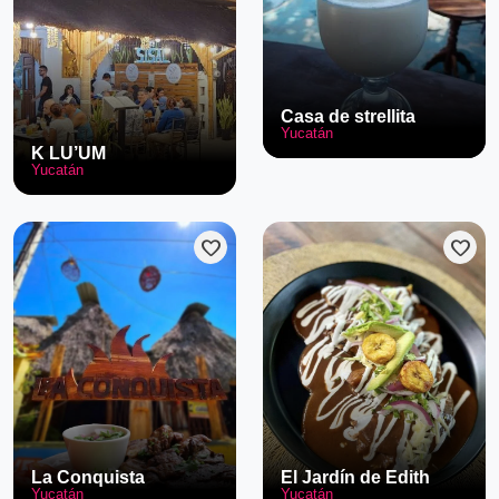
Casa de strellita
Yucatán
K LU’UM
Yucatán
favorite
favorite
La Conquista
El Jardín de Edith
Yucatán
Yucatán