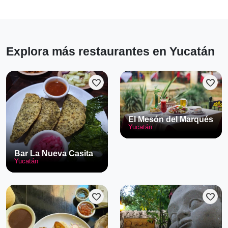
Explora más restaurantes en Yucatán
favorite
favorite
El Mesón del Marqués
Yucatán
Bar La Nueva Casita
Yucatán
favorite
favorite