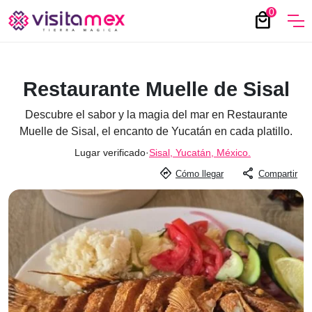
0
local_mall
Restaurante Muelle de Sisal
Descubre el sabor y la magia del mar en Restaurante
Muelle de Sisal, el encanto de Yucatán en cada platillo.
Lugar verificado
·
Sisal, Yucatán, México.
directions
share
Cómo llegar
Compartir