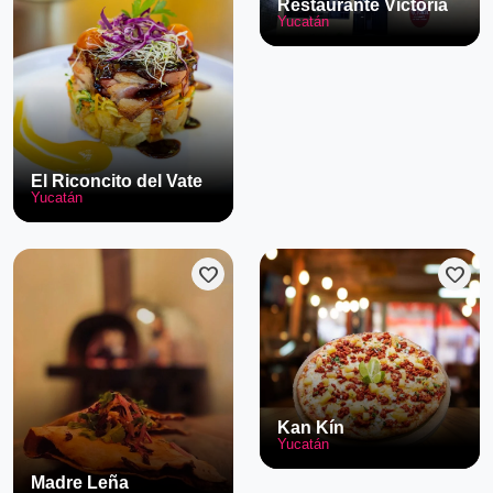
Restaurante Victoria
Yucatán
El Riconcito del Vate
Yucatán
favorite
favorite
Kan Kín
Yucatán
Madre Leña