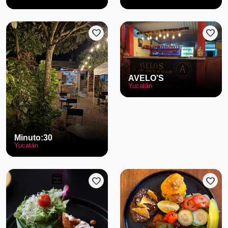
favorite
favorite
AVELO’S
Yucatán
Minuto:30
Yucatán
favorite
favorite