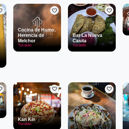
rite
favorite
favorite
Cocina de Humo,
Herencia de
Bar La Nueva
Melchor
Casita
Yucatán
Yucatán
rite
favorite
favorite
Kan Kín
Yucatán