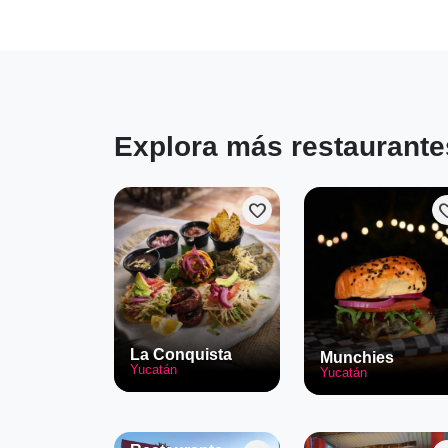
Explora más restaurante
favorite
favo
La Conquista
Munchies
Yucatán
Yucatán