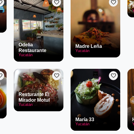
rite
favorite
favorite
Odelia
Madre Leña
Restaurante
Yucatán
Yucatán
rite
favorite
favorite
Resturante El
Mirador Motul
Yucatán
María 33
Yucatán