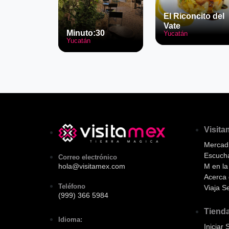
El Riconcito del
Vate
Minuto:30
Yucatán
Yucatán
Visit
Mercadi
Escuch
Correo electrónico
M en l
hola@visitamex.com
Acerca 
Teléfono
Viaja S
(999) 366 5984
Tiend
Idioma:
Iniciar 