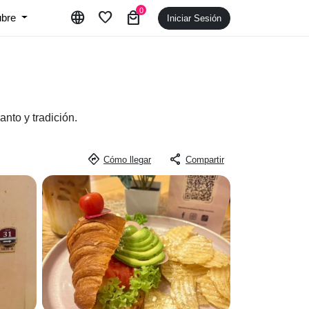
0
language
favorite
local_mall
ubre
Iniciar Sesión
nto y tradición.
directions
share
Cómo llegar
Compartir