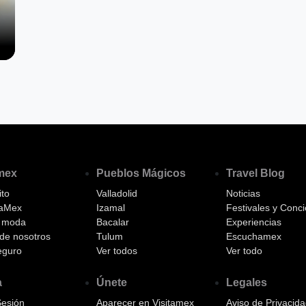
amex
Pueblos Mágicos
Travel Blog
to
Valladolid
Noticias
aMex
Izamal
Festivales y Conci
a moda
Bacalar
Experiencias
de nosotros
Tulum
Escuchamex
eguro
Ver todos
Ver todo
a
Únete
Legales
Sesión
Aparecer en Visitamex
Aviso de Privacid