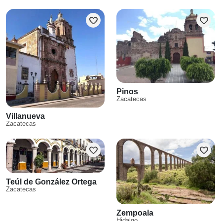
favorite
favorite
Pinos
Zacatecas
Villanueva
Zacatecas
favorite
favorite
Teúl de González Ortega
Zacatecas
Zempoala
Hidalgo