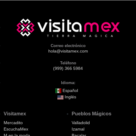
Correo electrónico
hola@visitamex.com
Teléfono
(999) 366 5984
Idioma:
Español
Inglés
Visitamex
Pueblos Mágicos
Mercadito
Valladolid
EscuchaMex
Izamal
M en la moda
Bacalar