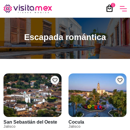
0
local_mall
Escapada romántica
favorite
favorite
San Sebastián del Oeste
Cocula
Jalisco
Jalisco