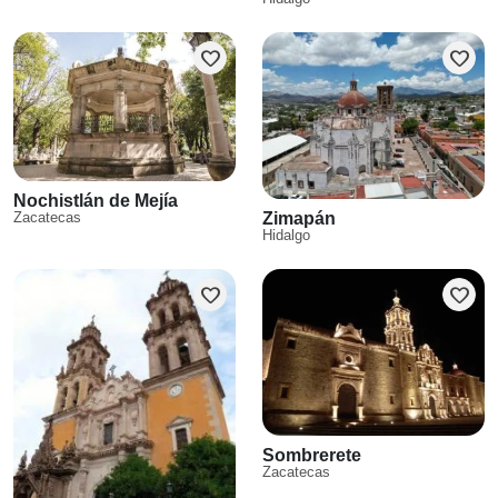
favorite
favorite
Nochistlán de Mejía
Zacatecas
Zimapán
Hidalgo
favorite
favorite
Sombrerete
Zacatecas