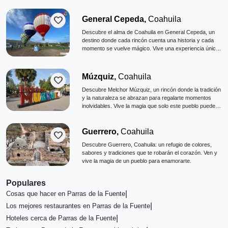
favorite
General Cepeda,
Coahuila
Descubre el alma de Coahuila en General Cepeda, un
destino donde cada rincón cuenta una historia y cada
momento se vuelve mágico. Vive una experiencia única
y déjate cautivar por su encanto eterno.
Múzquiz,
Coahuila
favorite
Descubre Melchor Múzquiz, un rincón donde la tradición
y la naturaleza se abrazan para regalarte momentos
inolvidables. Vive la magia que solo este pueblo puede
ofrecerte.
Guerrero,
Coahuila
favorite
Descubre Guerrero, Coahuila: un refugio de colores,
sabores y tradiciones que te robarán el corazón. Ven y
vive la magia de un pueblo para enamorarte.
Populares
|
Cosas que hacer en Parras de la Fuente
|
Los mejores restaurantes en Parras de la Fuente
|
Hoteles cerca de Parras de la Fuente