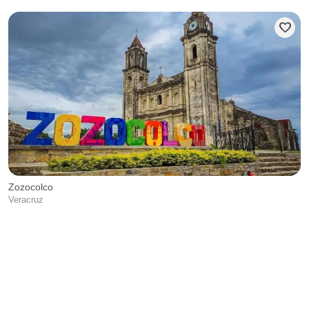
favorite
Zozocolco
Veracruz
G
C