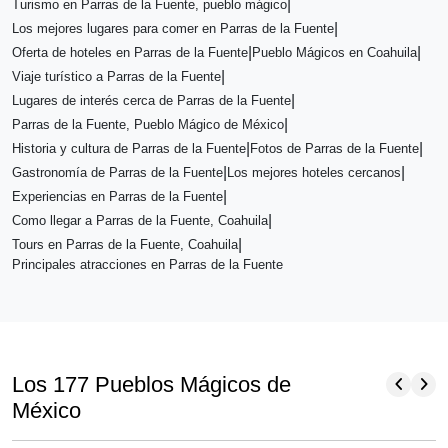
|
Turismo en Parras de la Fuente, pueblo mágico
|
Los mejores lugares para comer en Parras de la Fuente
|
|
Oferta de hoteles en Parras de la Fuente
Pueblo Mágicos en Coahuila
|
Viaje turístico a Parras de la Fuente
|
Lugares de interés cerca de Parras de la Fuente
|
Parras de la Fuente, Pueblo Mágico de México
|
|
Historia y cultura de Parras de la Fuente
Fotos de Parras de la Fuente
|
|
Gastronomía de Parras de la Fuente
Los mejores hoteles cercanos
|
Experiencias en Parras de la Fuente
|
Como llegar a Parras de la Fuente, Coahuila
|
Tours en Parras de la Fuente, Coahuila
Principales atracciones en Parras de la Fuente
chevron_left
chevron_right
Los 177 Pueblos Mágicos de
México