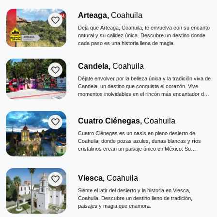
Arteaga,
Coahuila
favorite
Deja que Arteaga, Coahuila, te envuelva con su encanto
natural y su calidez única. Descubre un destino donde
cada paso es una historia llena de magia.
Candela,
Coahuila
favorite
Déjate envolver por la belleza única y la tradición viva de
Candela, un destino que conquista el corazón. Vive
momentos inolvidables en el rincón más encantador de
Coahuila.
favorite
Cuatro Ciénegas,
Coahuila
Cuatro Ciénegas es un oasis en pleno desierto de
Coahuila, donde pozas azules, dunas blancas y ríos
cristalinos crean un paisaje único en México. Su
biodiversidad excepcional le ha dado fama mundial y un
ambiente que combina maravillas naturales con historia
y tradición. Es un destino ideal para explorar naturaleza,
favorite
Viesca,
Coahuila
refrescarse en aguas minerales y descubrir
ecosistemas irrepetibles.
Siente el latir del desierto y la historia en Viesca,
Coahuila. Descubre un destino lleno de tradición,
paisajes y magia que enamora.