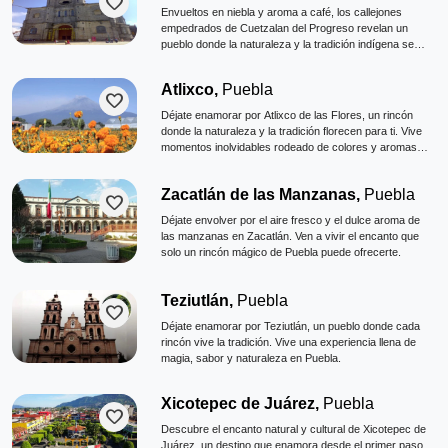
favorite
Envueltos en niebla y aroma a café, los callejones
empedrados de Cuetzalan del Progreso revelan un
pueblo donde la naturaleza y la tradición indígena se
entrelazan. Cascadas, grutas y mercados artesanales
crean una experiencia serrana mística y profundamente
Atlixco,
Puebla
auténtica.
favorite
Déjate enamorar por Atlixco de las Flores, un rincón
donde la naturaleza y la tradición florecen para ti. Vive
momentos inolvidables rodeado de colores y aromas
que te conquistarán.
Zacatlán de las Manzanas,
Puebla
favorite
Déjate envolver por el aire fresco y el dulce aroma de
las manzanas en Zacatlán. Ven a vivir el encanto que
solo un rincón mágico de Puebla puede ofrecerte.
Teziutlán,
Puebla
favorite
Déjate enamorar por Teziutlán, un pueblo donde cada
rincón vive la tradición. Vive una experiencia llena de
magia, sabor y naturaleza en Puebla.
Xicotepec de Juárez,
Puebla
favorite
Descubre el encanto natural y cultural de Xicotepec de
Juárez, un destino que enamora desde el primer paso.