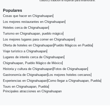
cultura y tradición te esperan para enamorarte.
Populares
|
Cosas que hacer en Chignahuapan
|
Los mejores restaurantes en Chignahuapan
|
Hoteles cerca de Chignahuapan
|
Turismo en Chignahuapan, pueblo mágico
|
Los mejores lugares para comer en Chignahuapan
|
|
Oferta de hoteles en Chignahuapan
Pueblo Mágicos en Puebla
|
Viaje turístico a Chignahuapan
|
Lugares de interés cerca de Chignahuapan
|
Chignahuapan, Pueblo Mágico de México
|
|
Historia y cultura de Chignahuapan
Fotos de Chignahuapan
|
|
Gastronomía de Chignahuapan
Los mejores hoteles cercanos
|
|
Experiencias en Chignahuapan
Como llegar a Chignahuapan, Puebla
|
Tours en Chignahuapan, Puebla
Principales atracciones en Chignahuapan