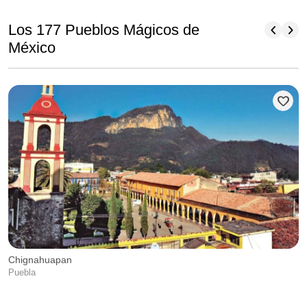
chevron_left
chevron_right
Los 177 Pueblos Mágicos de
México
favorite
Chignahuapan
Puebla
L