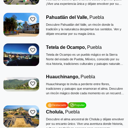
¡Vive una experiencia única y déjate envolver por su
magia!
Pahuatlán del Valle,
Puebla
favorite
Descubre Pahuatlán del Valle, un rincón donde la
tradición y la naturaleza despiertan tus sentidos. Ven y
déjate encantar por su magia única.
Tetela de Ocampo,
Puebla
favorite
Tetela de Ocampo es un pueblo mágico en la Sierra
Norte del estado de Puebla, México, conocido por su
rica historia, tradiciones culturales y paisajes naturales.
Su nombre proviene del náhuatl y significa “abundancia
de cerros”
Huauchinango,
Puebla
favorite
Huauchinango te invita a perderte entre flores,
tradiciones y paisajes que enamoran el alma. Descubre
un rincón mágico donde cada momento es un recuerdo
para toda la vida.
whatshot
Destacado
Popular
favorite
Cholula,
Puebla
Descubre el alma ancestral de Cholula y déjate envolver
por su encanto único. Vive una aventura donde historia,