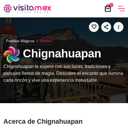
0
local_mall
favorite
share
more_vert
Pueblos Mágicos
/
Puebla
Chignahuapan
Chignahuapan te espera con sus luces, tradiciones y
paisajes llenos de magia. Descubre el encanto que ilumina
cada rincón y vive una experiencia inolvidable.
Acerca de Chignahuapan