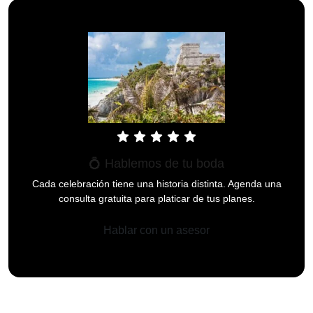
star
star
star
star
star
💍 Hablemos de tu boda
Cada celebración tiene una historia distinta. Agenda una
consulta gratuita para platicar de tus planes.
Hablar con un asesor