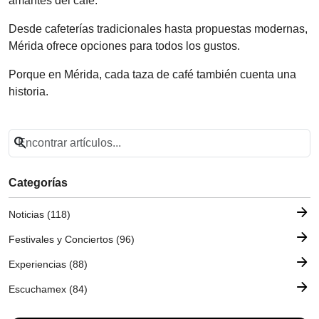
amantes del café.
Desde cafeterías tradicionales hasta propuestas modernas,
Mérida ofrece opciones para todos los gustos.
Porque en Mérida, cada taza de café también cuenta una
historia.
search
Categorías
arrow_forward
Noticias (118)
arrow_forward
Festivales y Conciertos (96)
arrow_forward
Experiencias (88)
arrow_forward
Escuchamex (84)