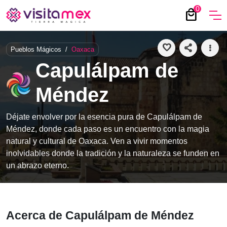
0
local_mall
favorite
share
more_vert
Pueblos Mágicos
/
Oaxaca
Capulálpam de
Méndez
Déjate envolver por la esencia pura de Capulálpam de
Méndez, donde cada paso es un encuentro con la magia
natural y cultural de Oaxaca. Ven a vivir momentos
inolvidables donde la tradición y la naturaleza se funden en
un abrazo eterno.
Acerca de Capulálpam de Méndez