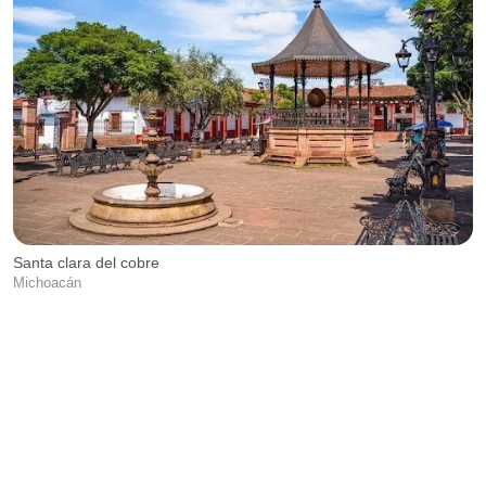
Santa clara del cobre
J
Michoacán
M