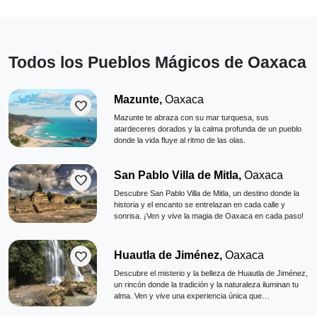
Todos los Pueblos Mágicos de Oaxaca
Mazunte,
Oaxaca
favorite
Mazunte te abraza con su mar turquesa, sus
atardeceres dorados y la calma profunda de un pueblo
donde la vida fluye al ritmo de las olas.
San Pablo Villa de Mitla,
Oaxaca
favorite
Descubre San Pablo Villa de Mitla, un destino donde la
historia y el encanto se entrelazan en cada calle y
sonrisa. ¡Ven y vive la magia de Oaxaca en cada paso!
favorite
Huautla de Jiménez,
Oaxaca
Descubre el misterio y la belleza de Huautla de Jiménez,
un rincón donde la tradición y la naturaleza iluminan tu
alma. Ven y vive una experiencia única que
transformará tu espíritu.