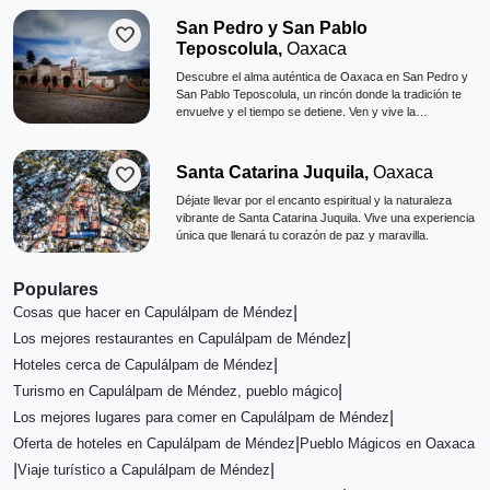
San Pedro y San Pablo
favorite
Teposcolula,
Oaxaca
Descubre el alma auténtica de Oaxaca en San Pedro y
San Pablo Teposcolula, un rincón donde la tradición te
envuelve y el tiempo se detiene. Ven y vive la
experiencia que tu corazón merece.
favorite
Santa Catarina Juquila,
Oaxaca
Déjate llevar por el encanto espiritual y la naturaleza
vibrante de Santa Catarina Juquila. Vive una experiencia
única que llenará tu corazón de paz y maravilla.
Populares
|
Cosas que hacer en Capulálpam de Méndez
|
Los mejores restaurantes en Capulálpam de Méndez
|
Hoteles cerca de Capulálpam de Méndez
|
Turismo en Capulálpam de Méndez, pueblo mágico
|
Los mejores lugares para comer en Capulálpam de Méndez
|
Oferta de hoteles en Capulálpam de Méndez
Pueblo Mágicos en Oaxaca
|
|
Viaje turístico a Capulálpam de Méndez