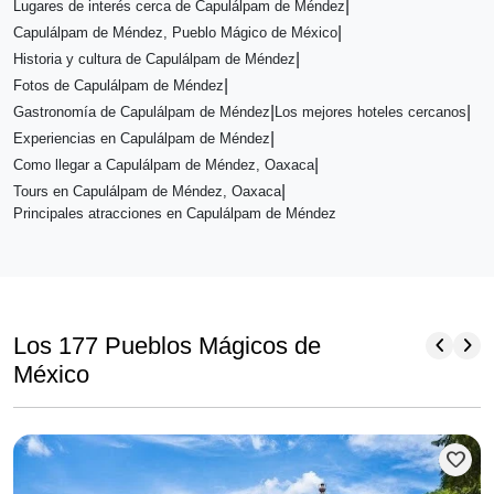
|
Lugares de interés cerca de Capulálpam de Méndez
|
Capulálpam de Méndez, Pueblo Mágico de México
|
Historia y cultura de Capulálpam de Méndez
|
Fotos de Capulálpam de Méndez
|
|
Gastronomía de Capulálpam de Méndez
Los mejores hoteles cercanos
|
Experiencias en Capulálpam de Méndez
|
Como llegar a Capulálpam de Méndez, Oaxaca
|
Tours en Capulálpam de Méndez, Oaxaca
Principales atracciones en Capulálpam de Méndez
chevron_left
chevron_right
Los 177 Pueblos Mágicos de
México
favorite