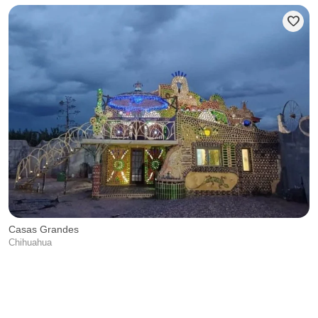
favorite
Casas Grandes
Chihuahua
S
O