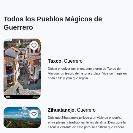
Todos los Pueblos Mágicos de
Guerrero
favorite
Taxco,
Guerrero
Déjate envolver por el encanto eterno de Taxco de
Alarcón, un tesoro de historia y plata. Vive su magia en
cada calle y joya que regala.
Zihuatanejo,
Guerrero
favorite
Deja que Zihuatanejo te lleve a un viaje de ensueño
entre playas y tradiciones llenas de alma. Descubre la
esencia vibrante de este paraíso costero que espera
por ti.