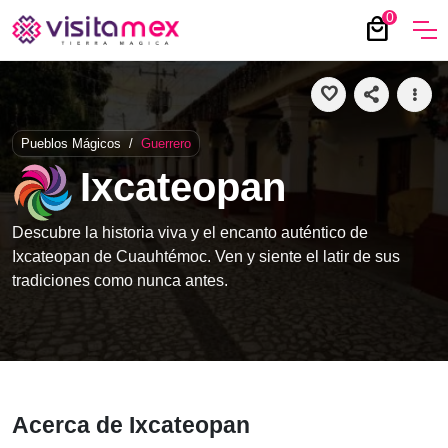
0
local_mall
favorite
share
more_vert
Pueblos Mágicos
/
Guerrero
Ixcateopan
Descubre la historia viva y el encanto auténtico de
Ixcateopan de Cuauhtémoc. Ven y siente el latir de sus
tradiciones como nunca antes.
Acerca de Ixcateopan