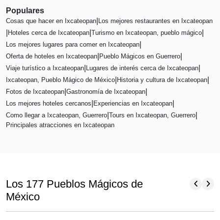
Populares
|
Cosas que hacer en Ixcateopan
Los mejores restaurantes en Ixcateopan
|
|
|
Hoteles cerca de Ixcateopan
Turismo en Ixcateopan, pueblo mágico
|
Los mejores lugares para comer en Ixcateopan
|
|
Oferta de hoteles en Ixcateopan
Pueblo Mágicos en Guerrero
|
|
Viaje turístico a Ixcateopan
Lugares de interés cerca de Ixcateopan
|
|
Ixcateopan, Pueblo Mágico de México
Historia y cultura de Ixcateopan
|
|
Fotos de Ixcateopan
Gastronomía de Ixcateopan
|
|
Los mejores hoteles cercanos
Experiencias en Ixcateopan
|
|
Como llegar a Ixcateopan, Guerrero
Tours en Ixcateopan, Guerrero
Principales atracciones en Ixcateopan
chevron_left
chevron_right
Los 177 Pueblos Mágicos de
México