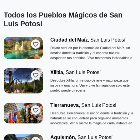
Todos los Pueblos Mágicos de San
Luis Potosí
Ciudad del Maíz,
San Luis Potosí
favorite
Déjate seducir por la esencia de Ciudad del Maíz, un
destino donde la tradición y el encanto natural
despiertan tus sentidos. Vive momentos inolvidables en
este tesoro potosino que te espera con los brazos
abiertos.
Xilitla,
San Luis Potosí
favorite
Descubre Xilitla, un refugio de arte y naturaleza que
inspira y enamora. Ven y vive la magia que solo este
pueblo puede ofrecerte.
Tierranueva,
San Luis Potosí
favorite
Descubre Tierranueva, el rincón donde la tradición y la
naturaleza se encuentran para regalarte momentos
inolvidables. Ven y siente la magia de cada instante en
este paraíso potosino.
Aquismón,
San Luis Potosí