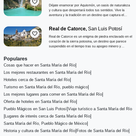
favorite
Déjate enamorar por Aquismón, un oasis de naturaleza
y cultura que despertará todos tus sentidos. Vive la
aventura y la tradición en un destino que captura el
alma.
Real de Catorce,
San Luis Potosí
favorite
Real de Catorce es un enigma de piedra enclavado en el
corazón de la sierra potosina, un destino que parece
suspendido en el tiempo tras su apogeo minero y
posterior abandono.
Populares
|
Cosas que hacer en Santa María del Río
|
Los mejores restaurantes en Santa María del Río
|
Hoteles cerca de Santa María del Río
|
Turismo en Santa María del Río, pueblo mágico
|
Los mejores lugares para comer en Santa María del Río
|
Oferta de hoteles en Santa María del Río
|
Pueblo Mágicos en San Luis Potosí
Viaje turístico a Santa María del Río
|
|
Lugares de interés cerca de Santa María del Río
|
Santa María del Río, Pueblo Mágico de México
|
|
Historia y cultura de Santa María del Río
Fotos de Santa María del Río