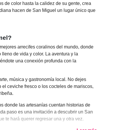
os de color hasta la calidez de su gente, crea
idiana hacen de San Miguel un lugar único que
mel?
mejores arrecifes coralinos del mundo, donde
lleno de vida y color. La aventura y la
ciéndote una conexión profunda con la
 arte, música y gastronomía local. No dejes
o el ceviche fresco o los cocteles de mariscos,
ribeña.
s donde las artesanías cuentan historias de
da paso es una invitación a descubrir un San
ue te hará querer regresar una y otra vez.