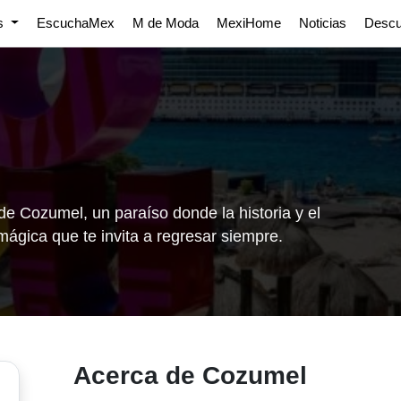
os
EscuchaMex
M de Moda
MexiHome
Noticias
Desc
de Cozumel, un paraíso donde la historia y el
ágica que te invita a regresar siempre.
Acerca de Cozumel