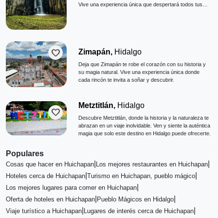
Vive una experiencia única que despertará todos tus
sentidos.
favorite
Zimapán,
Hidalgo
Deja que Zimapán te robe el corazón con su historia y
su magia natural. Vive una experiencia única donde
cada rincón te invita a soñar y descubrir.
Metztitlán,
Hidalgo
favorite
Descubre Metztitlán, donde la historia y la naturaleza te
abrazan en un viaje inolvidable. Ven y siente la auténtica
magia que solo este destino en Hidalgo puede ofrecerte.
Populares
|
|
Cosas que hacer en Huichapan
Los mejores restaurantes en Huichapan
|
|
Hoteles cerca de Huichapan
Turismo en Huichapan, pueblo mágico
|
Los mejores lugares para comer en Huichapan
|
|
Oferta de hoteles en Huichapan
Pueblo Mágicos en Hidalgo
|
|
Viaje turístico a Huichapan
Lugares de interés cerca de Huichapan