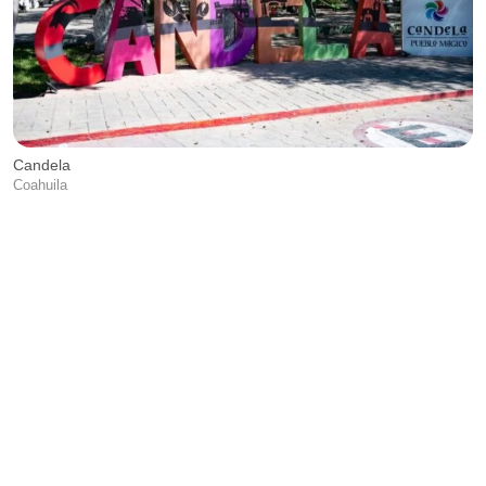
Candela
Coahuila
A
Na