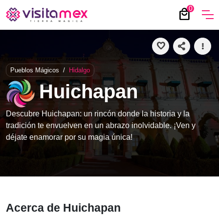
0
local_mall
favorite
share
more_vert
Pueblos Mágicos
/
Hidalgo
Huichapan
Descubre Huichapan: un rincón donde la historia y la
tradición te envuelven en un abrazo inolvidable. ¡Ven y
déjate enamorar por su magia única!
Acerca de Huichapan