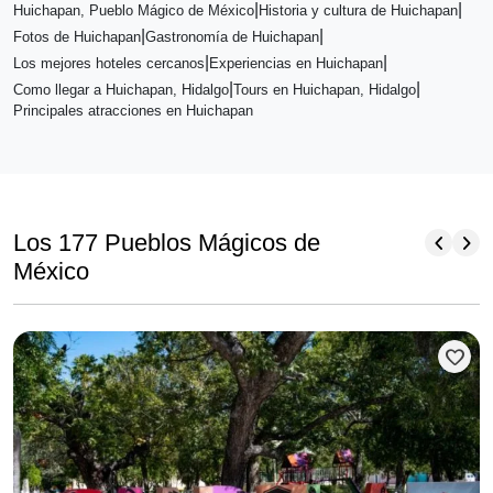
|
|
Huichapan, Pueblo Mágico de México
Historia y cultura de Huichapan
|
|
Fotos de Huichapan
Gastronomía de Huichapan
|
|
Los mejores hoteles cercanos
Experiencias en Huichapan
|
|
Como llegar a Huichapan, Hidalgo
Tours en Huichapan, Hidalgo
Principales atracciones en Huichapan
chevron_left
chevron_right
Los 177 Pueblos Mágicos de
México
favorite