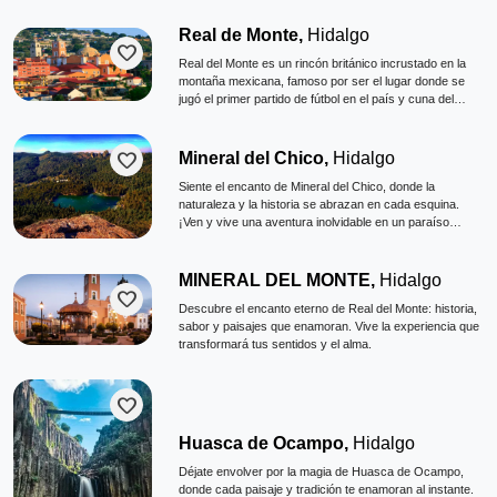
Real de Monte,
Hidalgo
favorite
Real del Monte es un rincón británico incrustado en la
montaña mexicana, famoso por ser el lugar donde se
jugó el primer partido de fútbol en el país y cuna del
paste.
favorite
Mineral del Chico,
Hidalgo
Siente el encanto de Mineral del Chico, donde la
naturaleza y la historia se abrazan en cada esquina.
¡Ven y vive una aventura inolvidable en un paraíso
escondido de Hidalgo!
MINERAL DEL MONTE,
Hidalgo
favorite
Descubre el encanto eterno de Real del Monte: historia,
sabor y paisajes que enamoran. Vive la experiencia que
transformará tus sentidos y el alma.
favorite
Huasca de Ocampo,
Hidalgo
Déjate envolver por la magia de Huasca de Ocampo,
donde cada paisaje y tradición te enamoran al instante.