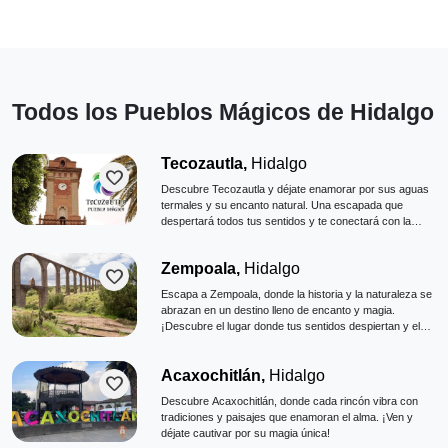
Todos los Pueblos Mágicos de Hidalgo
Tecozautla,
Hidalgo
favorite
Descubre Tecozautla y déjate enamorar por sus aguas
termales y su encanto natural. Una escapada que
despertará todos tus sentidos y te conectará con la
esencia de Hidalgo.
Zempoala,
Hidalgo
favorite
Escapa a Zempoala, donde la historia y la naturaleza se
abrazan en un destino lleno de encanto y magia.
¡Descubre el lugar donde tus sentidos despiertan y el
alma se renueva!
Acaxochitlán,
Hidalgo
favorite
Descubre Acaxochitlán, donde cada rincón vibra con
tradiciones y paisajes que enamoran el alma. ¡Ven y
déjate cautivar por su magia única!