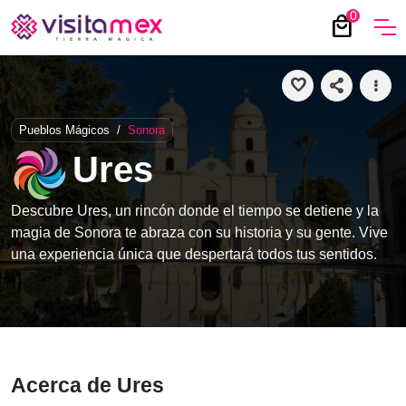
0
local_mall
favorite
share
more_vert
Pueblos Mágicos
/
Sonora
Ures
Descubre Ures, un rincón donde el tiempo se detiene y la
magia de Sonora te abraza con su historia y su gente. Vive
una experiencia única que despertará todos tus sentidos.
Acerca de Ures