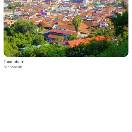
T
P
Tacámbaro
Michoacán