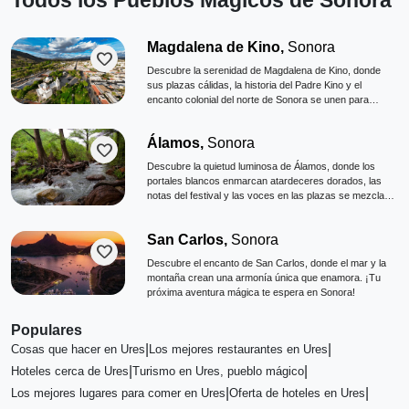
Todos los Pueblos Mágicos de Sonora
Magdalena de Kino,
Sonora
favorite
Descubre la serenidad de Magdalena de Kino, donde
sus plazas cálidas, la historia del Padre Kino y el
encanto colonial del norte de Sonora se unen para
conquistar el corazón de cada viajero.
Álamos,
Sonora
favorite
Descubre la quietud luminosa de Álamos, donde los
portales blancos enmarcan atardeceres dorados, las
notas del festival y las voces en las plazas se mezclan
con el murmullo de la sierra y el Río Cuchujaqui.
San Carlos,
Sonora
favorite
Descubre el encanto de San Carlos, donde el mar y la
montaña crean una armonía única que enamora. ¡Tu
próxima aventura mágica te espera en Sonora!
Populares
|
|
Cosas que hacer en Ures
Los mejores restaurantes en Ures
|
|
Hoteles cerca de Ures
Turismo en Ures, pueblo mágico
|
|
Los mejores lugares para comer en Ures
Oferta de hoteles en Ures