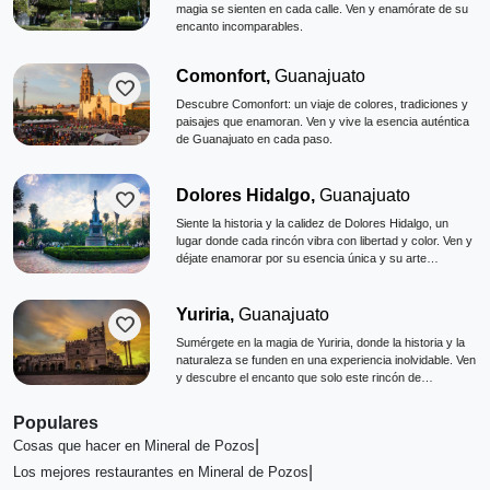
magia se sienten en cada calle. Ven y enamórate de su
encanto incomparables.
Comonfort,
Guanajuato
favorite
Descubre Comonfort: un viaje de colores, tradiciones y
paisajes que enamoran. Ven y vive la esencia auténtica
de Guanajuato en cada paso.
Dolores Hidalgo,
Guanajuato
favorite
Siente la historia y la calidez de Dolores Hidalgo, un
lugar donde cada rincón vibra con libertad y color. Ven y
déjate enamorar por su esencia única y su arte
ancestral.
Yuriria,
Guanajuato
favorite
Sumérgete en la magia de Yuriria, donde la historia y la
naturaleza se funden en una experiencia inolvidable. Ven
y descubre el encanto que solo este rincón de
Guanajuato puede ofrecer.
Populares
|
Cosas que hacer en Mineral de Pozos
|
Los mejores restaurantes en Mineral de Pozos