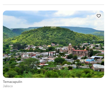
favorite
Temacapulín
Jalisco