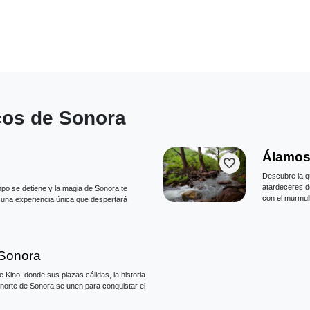
cos de Sonora
Álamos
favorite
Descubre la q
atardeceres do
po se detiene y la magia de Sonora te
con el murmull
e una experiencia única que despertará
Sonora
Kino, donde sus plazas cálidas, la historia
l norte de Sonora se unen para conquistar el