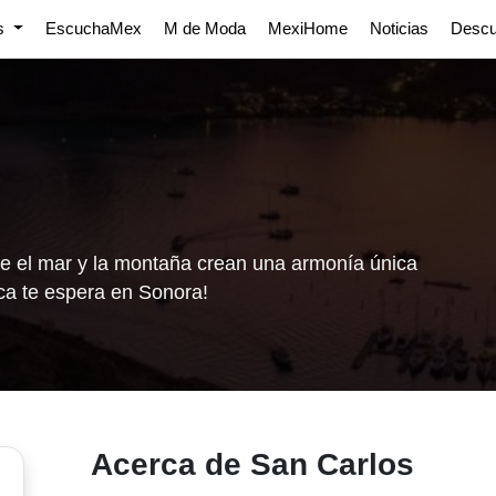
os
EscuchaMex
M de Moda
MexiHome
Noticias
Desc
e el mar y la montaña crean una armonía única
a te espera en Sonora!
Acerca de San Carlos