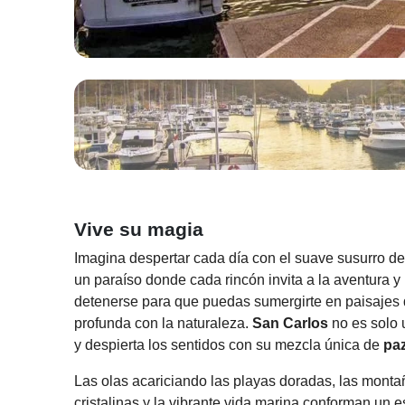
Vive su magia
Imagina despertar cada día con el suave susurro del
un paraíso donde cada rincón invita a la aventura y 
detenerse para que puedas sumergirte en paisajes q
profunda con la naturaleza.
San Carlos
no es solo 
y despierta los sentidos con su mezcla única de
pa
Las olas acariciando las playas doradas, las mont
cristalinas y la vibrante vida marina conforman un