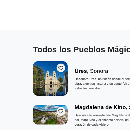
Todos los Pueblos Mági
favorite
Ures,
Sonora
Descubre Ures, un rincón donde el tiem
abraza con su historia y su gente. Viv
todos tus sentidos.
Magdalena de Kino,
favorite
Descubre la serenidad de Magdalena de 
del Padre Kino y el encanto colonial de
corazón de cada viajero.