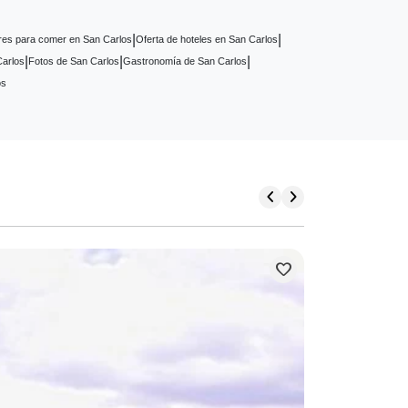
|
|
res para comer en San Carlos
Oferta de hoteles en San Carlos
|
|
|
Carlos
Fotos de San Carlos
Gastronomía de San Carlos
os
chevron_left
chevron_right
favorite