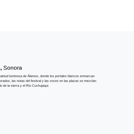
,
Sonora
uietud luminosa de Álamos, donde los portales blancos enmarcan
rados, las notas del festival y las voces en las plazas se mezclan
o de la sierra y el Río Cuchujaqui.