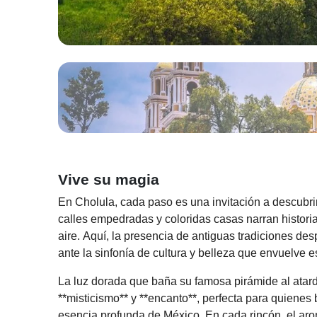
Vive su magia
En Cholula, cada paso es una invitación a descubr
calles empedradas y coloridas casas narran histori
aire. Aquí, la presencia de antiguas tradiciones de
ante la sinfonía de cultura y belleza que envuelve e
La luz dorada que baña su famosa pirámide al atard
**misticismo** y **encanto**, perfecta para quienes
esencia profunda de México. En cada rincón, el arom