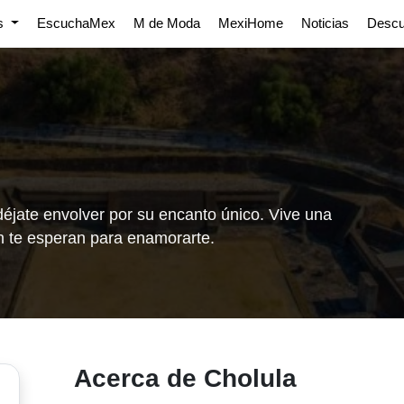
os
EscuchaMex
M de Moda
MexiHome
Noticias
Desc
déjate envolver por su encanto único. Vive una
ón te esperan para enamorarte.
Acerca de Cholula