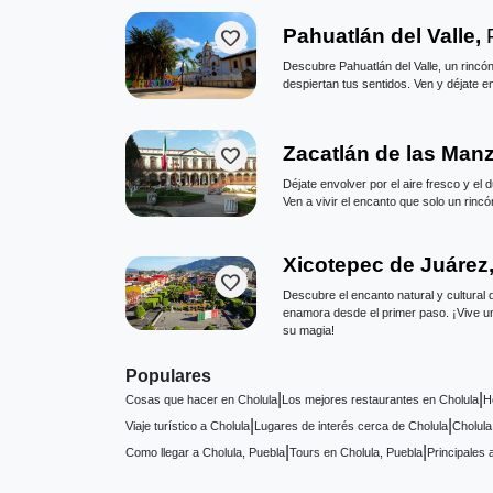
Pahuatlán del Valle,
favorite
Descubre Pahuatlán del Valle, un rincón 
despiertan tus sentidos. Ven y déjate e
Zacatlán de las Man
favorite
Déjate envolver por el aire fresco y e
Ven a vivir el encanto que solo un rinc
Xicotepec de Juárez
favorite
Descubre el encanto natural y cultural
enamora desde el primer paso. ¡Vive un
su magia!
Populares
|
|
Cosas que hacer en Cholula
Los mejores restaurantes en Cholula
H
|
|
Viaje turístico a Cholula
Lugares de interés cerca de Cholula
Cholula
|
|
Como llegar a Cholula, Puebla
Tours en Cholula, Puebla
Principales 