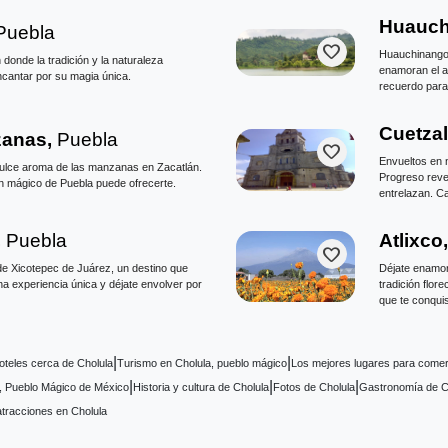
Huauch
Puebla
favorite
Huauchinango t
donde la tradición y la naturaleza
enamoran el 
ncantar por su magia única.
recuerdo para 
Cuetzal
zanas,
Puebla
favorite
Envueltos en 
l dulce aroma de las manzanas en Zacatlán.
Progreso revel
ón mágico de Puebla puede ofrecerte.
entrelazan. C
serrana místi
,
Puebla
Atlixco
favorite
 de Xicotepec de Juárez, un destino que
Déjate enamora
a experiencia única y déjate envolver por
tradición flor
que te conquis
|
|
oteles cerca de Cholula
Turismo en Cholula, pueblo mágico
Los mejores lugares para comer
|
|
|
, Pueblo Mágico de México
Historia y cultura de Cholula
Fotos de Cholula
Gastronomía de C
atracciones en Cholula