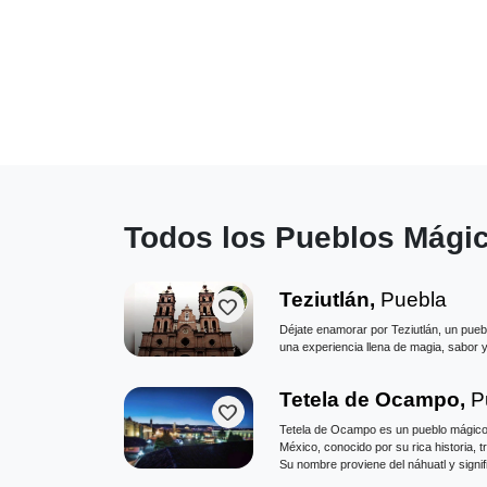
Todos los Pueblos Mági
Teziutlán,
Puebla
favorite
Déjate enamorar por Teziutlán, un puebl
una experiencia llena de magia, sabor 
Tetela de Ocampo,
P
favorite
Tetela de Ocampo es un pueblo mágico e
México, conocido por su rica historia, t
Su nombre proviene del náhuatl y signi