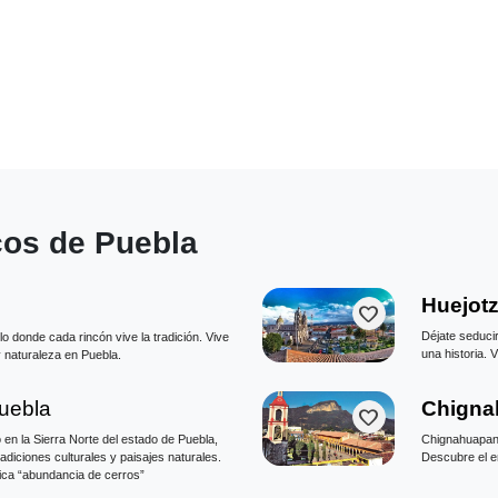
cos de Puebla
Huejot
favorite
Déjate seduci
o donde cada rincón vive la tradición. Vive
una historia. 
y naturaleza en Puebla.
uebla
Chigna
favorite
n la Sierra Norte del estado de Puebla,
Chignahuapan t
radiciones culturales y paisajes naturales.
Descubre el en
fica “abundancia de cerros”