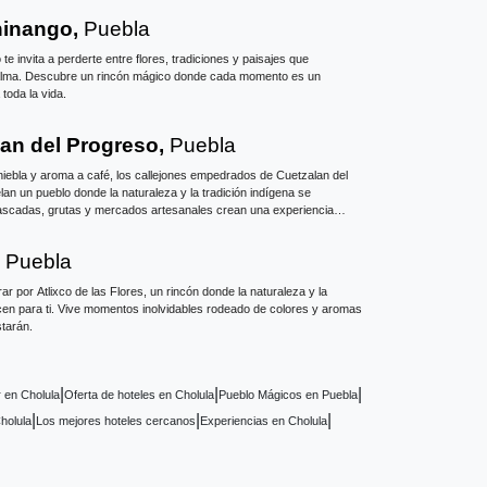
inango,
Puebla
e invita a perderte entre flores, tradiciones y paisajes que
alma. Descubre un rincón mágico donde cada momento es un
toda la vida.
an del Progreso,
Puebla
niebla y aroma a café, los callejones empedrados de Cuetzalan del
an un pueblo donde la naturaleza y la tradición indígena se
ascadas, grutas y mercados artesanales crean una experiencia
ca y profundamente auténtica.
,
Puebla
r por Atlixco de las Flores, un rincón donde la naturaleza y la
ecen para ti. Vive momentos inolvidables rodeado de colores y aromas
tarán.
|
|
|
 en Cholula
Oferta de hoteles en Cholula
Pueblo Mágicos en Puebla
|
|
|
holula
Los mejores hoteles cercanos
Experiencias en Cholula