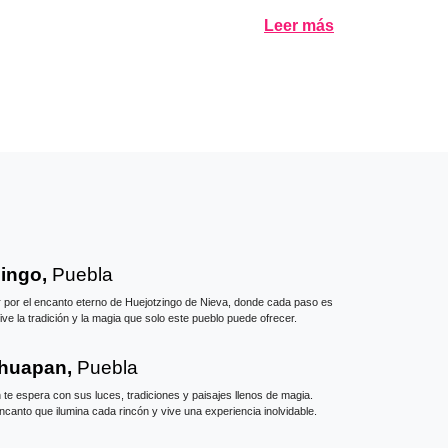
Leer más
zingo,
Puebla
r por el encanto eterno de Huejotzingo de Nieva, donde cada paso es
Vive la tradición y la magia que solo este pueblo puede ofrecer.
huapan,
Puebla
e espera con sus luces, tradiciones y paisajes llenos de magia.
canto que ilumina cada rincón y vive una experiencia inolvidable.